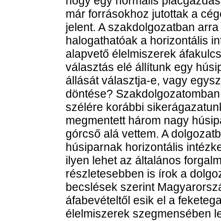
hogy egy normális piacgazdasá
már forrásokhoz jutottak a cég
jelent. A szakdolgozatban arra
halogathatóak a horizontális 
alapvető élelmiszerek áfakulc
választás elé állítunk egy hú
állását választja-e, vagy egyszer
döntése? Szakdolgozatomban u
szélére korábbi sikerágazatunk,
megmentett három nagy húsipar
górcső alá vettem. A dolgozatb
húsiparnak horizontális intéz
ilyen lehet az általános forga
részletesebben is írok a dolgo
becslések szerint Magyarorszá
áfabevételtől esik el a fekete
élelmiszerek szegmensében leg