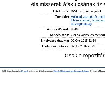
élelmiszerek áfakulcsának tíz 
Tétel típus:
BA/BSc szakdolgozat
Témakör:
Vállalati vezetés és polit
Élelmiszeripar, tartósitói
Mezőgazdaság
Azonosító kód:
8366
Képzés/szak:
Gazdálkodási és mened
Elhelyezés dátuma:
02 Okt 2015 11:14
Utolsó változtatás:
02 Júl 2016 21:22
Csak a repozitó
BCE Szakdolgozatok a
EPrints 3
szoftverrel működik, amelyet a
School of Electronics and Computer Science,
University of Southa