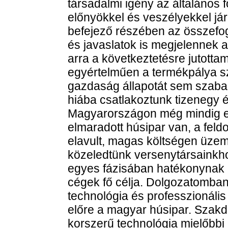
társadalmi igény az általános 
előnyökkel és veszélyekkel jár
befejező részében az összefog
és javaslatok is megjelennek
arra a következtetésre jutott
egyértelműen a termékpálya s
gazdaság állapotát sem szabad 
hiába csatlakoztunk tizenegy 
Magyarországon még mindig eg
elmaradott húsipar van, a fel
elavult, magas költségen üzemel
közeledtünk versenytársainkh
egyes fázisában hatékonynak k
cégek fő célja. Dolgozatomba
technológia és professzionáli
előre a magyar húsipar. Szakd
korszerű technológia mielőbbi