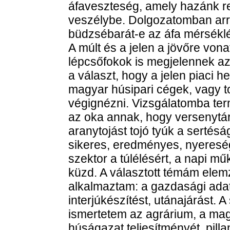
áfaveszteség, amely hazánk r
veszélybe. Dolgozatomban arra
büdzsébarát-e az áfa mérséklé
A múlt és a jelen a jövőre von
lépcsőfokok is megjelennek az
a választ, hogy a jelen piaci 
magyar húsipari cégek, vagy to
végignézni. Vizsgálatomba ter
az oka annak, hogy versenytár
aranytojást tojó tyúk a sertésá
sikeres, eredményes, nyeresé
szektor a túlélésért, a napi mű
küzd. A választott témám elem
alkalmaztam: a gazdasági ada
interjúkészítést, utánajárást.
ismertetem az agrárium, a mag
húságazat teljesítményét, pill