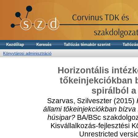
Kezdőlap
Keresés
Tallózás témakör szerint
Tallózás
Könyvtárosi adminisztráció
Horizontális intéz
tőkeinjekciókban b
spirálból 
Szarvas, Szilveszter
(2015)
állami tőkeinjekciókban bízva 
húsipar?
BA/BSc szakdolgoz
Kisvállalkozás-fejlesztési 
Unrestricted versi