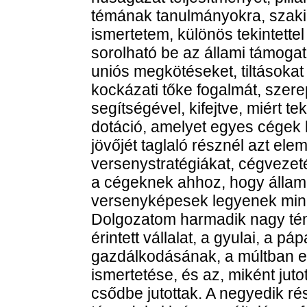
témának tanulmányokra, szakir
ismertetem, különös tekintette
sorolható be az állami támogat
uniós megkötéseket, tiltásokat
kockázati tőke fogalmát, szere
segítségével, kifejtve, miért t
dotáció, amelyet egyes cégek k
jövőjét taglaló résznél azt el
versenystratégiákat, cégvezetés
a cégeknek ahhoz, hogy állami
versenyképesek legyenek mind
Dolgozatom harmadik nagy té
érintett vállalat, a gyulai, a 
gazdálkodásának, a múltban el
ismertetése, és az, miként juto
csődbe jutottak. A negyedik ré