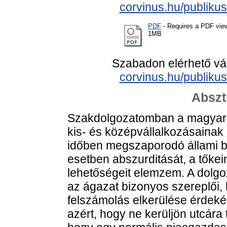
corvinus.hu/publikus
PDF
- Requires a PDF vie
1MB
Szabadon elérhető vá
corvinus.hu/publikus
Abszt
Szakdolgozatomban a magyar hú
kis- és középvállalkozásainak
időben megszaporodó állami 
esetben abszurditását, a tőke
lehetőségeit elemzem. A dolgoz
az ágazat bizonyos szereplői, 
felszámolás elkerülése érdeké
azért, hogy ne kerüljön utcára