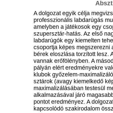
Abszt
A dolgozat egyik célja megvizsg
professzionális labdarúgás mu
amelyben a játékosok egy csop
szupersztár-hatás. Az első n
labdarúgók egy kiemelten tehe
csoportja képes megszerezni a
bérek eloszlása torzított lesz
vannak erőfölényben. A másod
pályán elért eredményekre val
klubok győzelem-maximalizáló 
sztárok (avagy kiemelkedő k
maximalizálásában testesül me
alkalmazásával járó magasabb
pontot eredményez. A dolgozat 
kapcsolódó szakirodalom össze