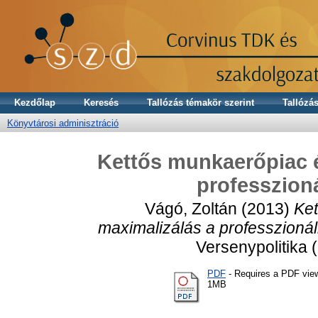
Kezdőlap
Keresés
Tallózás témakör szerint
Tallózás
Könyvtárosi adminisztráció
Kettős munkaerőpiac 
professzion
Vágó, Zoltán
(2013)
Ket
maximalizálás a professzioná
Versenypolitika 
PDF
- Requires a PDF vie
1MB