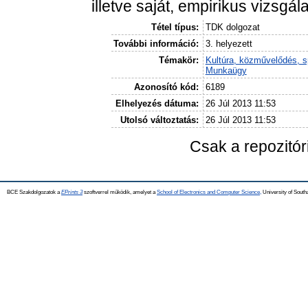
illetve saját, empirikus vizsg
Tétel típus:
TDK dolgozat
További információ:
3. helyezett
Témakör:
Kultúra, közművelődés, s
Munkaügy
Azonosító kód:
6189
Elhelyezés dátuma:
26 Júl 2013 11:53
Utolsó változtatás:
26 Júl 2013 11:53
Csak a repozitó
BCE Szakdolgozatok a
EPrints 3
szoftverrel működik, amelyet a
School of Electronics and Computer Science,
University of Southa