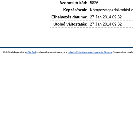
Azonosító kód:
5826
Képzés/szak:
Környezetgazdálkodási 
Elhelyezés dátuma:
27 Jan 2014 09:32
Utolsó változtatás:
27 Jan 2014 09:32
BCE Szakdolgozatok a
EPrints 3
szoftverrel működik, amelyet a
School of Electronics and Computer Science,
University of Southa