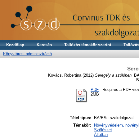
Kezdőlap
Keresés
Tallózás témakör szerint
Tallózás
Könyvtárosi adminisztráció
Sere
Kovács, Robertina
(2012)
Seregély a szőlőben.
BA/
B
PDF
- Requires a PDF vie
2MB
Tétel típus:
BA/BSc szakdolgozat
Témakör:
Növényvédelem, növény
Szőlészet
Állattan