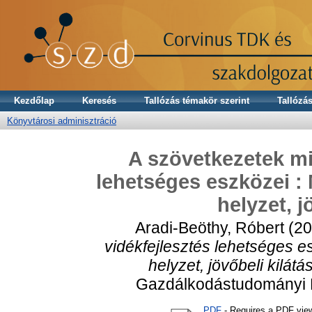
Kezdőlap
Keresés
Tallózás témakör szerint
Tallózás
Könyvtárosi adminisztráció
A szövetkezetek mi
lehetséges eszközei : M
helyzet, j
Aradi-Beöthy, Róbert
(20
vidékfejlesztés lehetséges esz
helyzet, jövőbeli kilátá
Gazdálkodástudományi K
PDF
- Requires a PDF vie