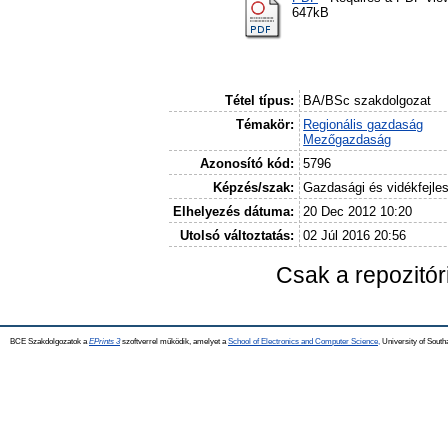
647kB
Tétel típus:
BA/BSc szakdolgozat
Témakör:
Regionális gazdaság
Mezőgazdaság
Azonosító kód:
5796
Képzés/szak:
Gazdasági és vidékfejle
Elhelyezés dátuma:
20 Dec 2012 10:20
Utolsó változtatás:
02 Júl 2016 20:56
Csak a repozitó
BCE Szakdolgozatok a
EPrints 3
szoftverrel működik, amelyet a
School of Electronics and Computer Science,
University of Southa