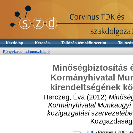
Kezdőlap
Keresés
Tallózás témakör szerint
Tallózás
Könyvtárosi adminisztráció
Minőségbiztosítás é
Kormányhivatal Mun
kirendeltségének kö
Herczeg, Éva
(2012)
Minőség
Kormányhivatal Munkaügyi 
közigazgatási szervezetébe
Közgazdasági
PDF
- Requires a PDF vie