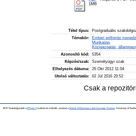
1MB
Tétel típus:
Postgraduális szakdolgo
Témakör:
Emberi erőforrás mened
Munkaügy
Közigazgatás, államigaz
Azonosító kód:
5354
Képzés/szak:
Személyügyi szak
Elhelyezés dátuma:
25 Okt 2012 11:04
Utolsó változtatás:
02 Júl 2016 20:52
Csak a repozitó
BCE Szakdolgozatok a
EPrints 3
szoftverrel működik, amelyet a
School of Electronics and Computer Science,
University of Southa