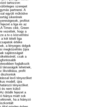
közé tartozzon:
 különleges szerepet
egymás partnerei. A
ssal együtt működve
ortág sikerének
yereségesek, profitot
ejezet a liga és az
LA Times cikk, Green
re vezettek, hogy a
ze a tv-s közvetítési
a két tételt liga
 csapatok értéke
ek, a lényeges dolgok
si megközelítés (újra
ának sajátosságait
tékelésénél, csak a
egfontosabb
letesebben foglalkozik
ű társaságok lehetnek,
likviditása, profit
s diszkontok
atással levő tényezőket
kus modell, újra
határozó tényezőket.
i és nem külső
Az ötödik fejezet a
ió hiánya miatt sok
ékelésnek, ha a hiányzó
iszkontált
n által minden évben