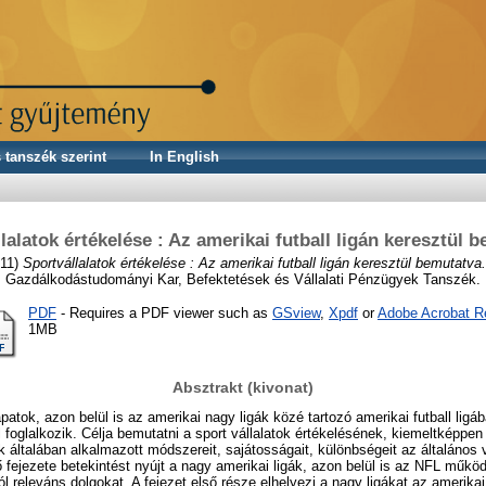
 tanszék szerint
In English
lalatok értékelése : Az amerikai futball ligán keresztül 
11)
Sportvállalatok értékelése : Az amerikai futball ligán keresztül bemutatva.
Gazdálkodástudományi Kar, Befektetések és Vállalati Pénzügyek Tanszék.
PDF
- Requires a PDF viewer such as
GSview
,
Xpdf
or
Adobe Acrobat R
1MB
Absztrakt (kivonat)
atok, azon belül is az amerikai nagy ligák közé tartozó amerikai futball ligá
foglalkozik. Célja bemutatni a sport vállalatok értékelésének, kiemeltképpen 
 általában alkalmazott módszereit, sajátosságait, különbségeit az általános v
ő fejezete betekintést nyújt a nagy amerikai ligák, azon belül is az NFL műk
 releváns dolgokat. A fejezet első része elhelyezi a nagy ligákat az amerikai 