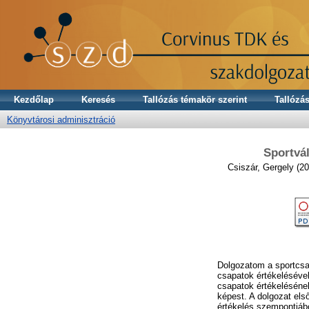
Kezdőlap
Keresés
Tallózás témakör szerint
Tallózás
Könyvtárosi adminisztráció
Sportvál
Csiszár, Gergely
(20
Dolgozatom a sportcsap
csapatok értékelésével 
csapatok értékelésének
képest. A dolgozat els
értékelés szempontjából