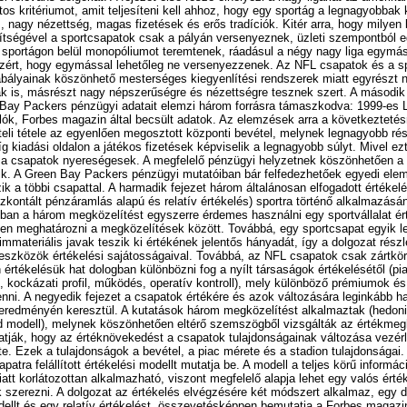
tos kritériumot, amit teljesíteni kell ahhoz, hogy egy sportág a legnagyobbak 
s, nagy nézettség, magas fizetések és erős tradíciók. Kitér arra, hogy milyen
egítségével a sportcsapatok csak a pályán versenyeznek, üzleti szempontból 
a sportágon belül monopóliumot teremtenek, ráadásul a négy nagy liga egymá
ért, hogy egymással lehetőleg ne versenyezzenek. Az NFL csapatok és a sp
abályainak köszönhető mesterséges kiegyenlítési rendszerek miatt egyrészt n
ak is, másrészt nagy népszerűségre és nézettségre tesznek szert. A második f
n Bay Packers pénzügyi adatait elemzi három forrásra támaszkodva: 1999-es 
k, Forbes magazin által becsült adatok. Az elemzések arra a következtetés
eli tétele az egyenlően megosztott központi bevétel, melynek legnagyobb rés
g kiadási oldalon a játékos fizetések képviselik a legnagyobb súlyt. Mivel ezt 
 a csapatok nyereségesek. A megfelelő pénzügyi helyzetnek köszönhetően a
k. A Green Bay Packers pénzügyi mutatóiban bár felfedezhetőek egyedi elem
k a többi csapattal. A harmadik fejezet három általánosan elfogadott értékelé
diszkontált pénzáramlás alapú és relatív értékelés) sportra történő alkalmazás
tban a három megközelítést egyszerre érdemes használni egy sportvállalat ér
lően meghatározni a megközelítések között. Továbbá, egy sportcsapat egyik l
immateriális javak teszik ki értékének jelentős hányadát, így a dolgozat rész
eszközök értékelési sajátosságaival. Továbbá, az NFL csapatok csak zártkör
tékelésük hat dologban különbözni fog a nyílt társaságok értékelésétől (piac 
 kockázati profil, működés, operatív kontroll), mely különböző prémiumok é
nni. A negyedik fejezet a csapatok értékére és azok változására leginkább h
 eredményén keresztül. A kutatások három megközelítést alkalmaztak (hedoni
rid modell), melynek köszönhetően eltérő szemszögből vizsgálták az értékmeg
tják, hogy az értéknövekedést a csapatok tulajdonságainak változása vezérl
e. Ezek a tulajdonságok a bevétel, a piac mérete és a stadion tulajdonságai. 
tra felállított értékelési modellt mutatja be. A modell a teljes körű informác
iatt korlátozottan alkalmazható, viszont megfelelő alapja lehet egy valós ért
k szerezni. A dolgozat az értékelés elvégzésére két módszert alkalmaz, egy d
ellt és egy relatív értékelést, összevetésképpen bemutatja a Forbes magazi