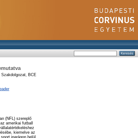
bemutatva
Szakdolgozat, BCE
eader
ban (NFL) szereplő
az amerikai futball
állalatértékeléshez
ödésébe, kiemelve az
sport iparágon belül.