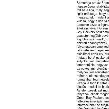
Bemutatja azt az 5 fon
népszerűség, stabilitá
tölt be a liga, mely s
ligák erőssége, hogy 
megtesznek mindent az
kulcsa, hogy a liga sz
termelve ezzel a ligán
értékelni kívánt Gree
Bay Packers beszámoló
csapatok legfőbb bevét
jogdíjból származik, mí
szinten szabályozzák,
folyamatosan emelkedi
tekintetében megegyezi
előállítási érték elv, 
mutatja be. A gyakorla
súlyokat kell megfele
ismertetőjele, hogy az 
az egyes immateriális 
melynek köszönhetően ér
mérése, tőkeszerkezet,
formájában fog megjele
vizsgálja több kutatás
eladási modell és hib
Az elemzések azt muta
tényezők állnak mögött
Green Bay Packers csapa
feltételezésre épül, em
információkat be tudju
pénzáramlás alapú mod