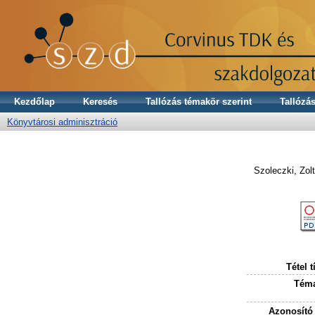
Kezdőlap
Keresés
Tallózás témakör szerint
Tallózás
Könyvtárosi adminisztráció
Szoleczki, Zol
Tétel t
Téma
Azonosító