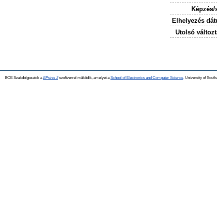
Képzés/
Elhelyezés dá
Utolsó változt
BCE Szakdolgozatok a
EPrints 3
szoftverrel működik, amelyet a
School of Electronics and Computer Science,
University of Southa