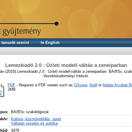
 tanszék szerint
In English
Lemezkiadó 2.0 : Üzleti modell-váltás a zeneiparban
tán
(2010)
Lemezkiadó 2.0 : Üzleti modell-váltás a zeneiparban.
BA/BSc szakd
Vezetéstudományi Intézet.
PDF
- Requires a PDF viewer such as
GSview
,
Xpdf
or
Adobe Acrobat R
2MB
ípus:
BA/BSc szakdolgozat
kör:
Kultúra, közművelődés, sport
Vállalati vezetés és politika
 kód:
3478