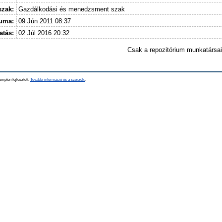
szak:
Gazdálkodási és menedzsment szak
tuma:
09 Jún 2011 08:37
atás:
02 Júl 2016 20:32
Csak a repozitórium munkatársa
mpton fejlesztett.
További információ és a szerzők.
.