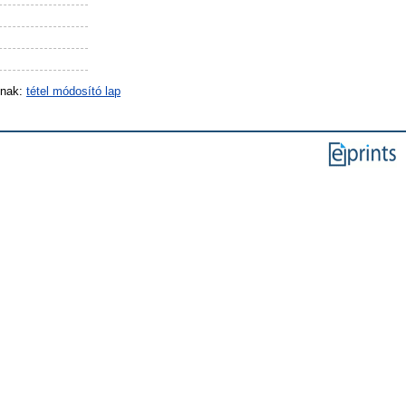
inak:
tétel módosító lap