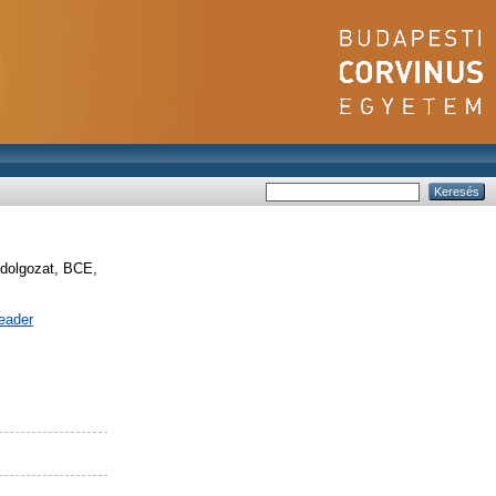
olgozat, BCE,
eader