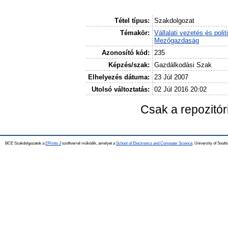
Tétel típus:
Szakdolgozat
Témakör:
Vállalati vezetés és polit
Mezőgazdaság
Azonosító kód:
235
Képzés/szak:
Gazdálkodási Szak
Elhelyezés dátuma:
23 Júl 2007
Utolsó változtatás:
02 Júl 2016 20:02
Csak a repozitó
BCE Szakdolgozatok a
EPrints 3
szoftverrel működik, amelyet a
School of Electronics and Computer Science,
University of Southa