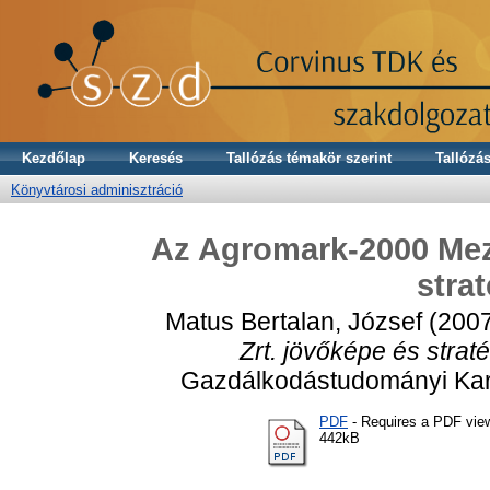
Kezdőlap
Keresés
Tallózás témakör szerint
Tallózás
Könyvtárosi adminisztráció
Az Agromark-2000 Mez
strat
Matus Bertalan, József
(200
Zrt. jövőképe és straté
Gazdálkodástudományi Kar, 
PDF
- Requires a PDF vie
442kB