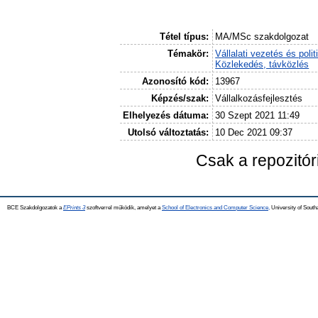
Tétel típus:
MA/MSc szakdolgozat
Témakör:
Vállalati vezetés és polit
Közlekedés, távközlés
Azonosító kód:
13967
Képzés/szak:
Vállalkozásfejlesztés
Elhelyezés dátuma:
30 Szept 2021 11:49
Utolsó változtatás:
10 Dec 2021 09:37
Csak a repozitó
BCE Szakdolgozatok a
EPrints 3
szoftverrel működik, amelyet a
School of Electronics and Computer Science,
University of Southa