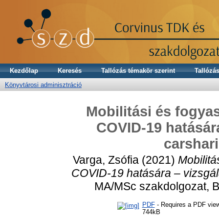
Kezdőlap
Keresés
Tallózás témakör szerint
Tallózás
Könyvtárosi adminisztráció
Mobilitási és fogya
COVID-19 hatására
carshar
Varga, Zsófia
(2021)
Mobilitá
COVID-19 hatására – vizsgála
MA/MSc szakdolgozat, BCE
PDF
- Requires a PDF vie
744kB