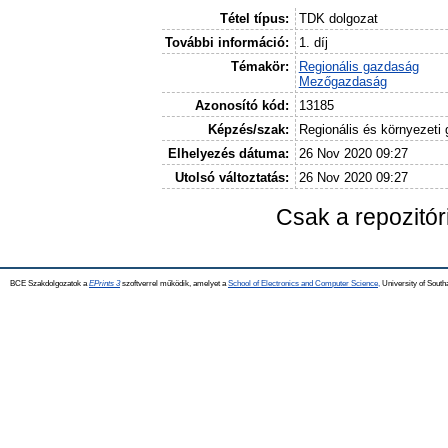
Tétel típus:
TDK dolgozat
További információ:
1. díj
Témakör:
Regionális gazdaság
Mezőgazdaság
Azonosító kód:
13185
Képzés/szak:
Regionális és környezeti
Elhelyezés dátuma:
26 Nov 2020 09:27
Utolsó változtatás:
26 Nov 2020 09:27
Csak a repozitó
BCE Szakdolgozatok a
EPrints 3
szoftverrel működik, amelyet a
School of Electronics and Computer Science,
University of Southa