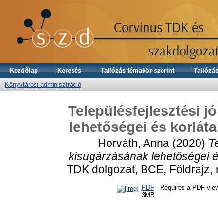
Kezdőlap
Keresés
Tallózás témakör szerint
Tallózás
Könyvtárosi adminisztráció
Településfejlesztési j
lehetőségei és korláta
Horváth, Anna
(2020)
T
kisugárzásának lehetőségei és
TDK dolgozat, BCE, Földrajz, r
PDF
- Requires a PDF vie
3MB