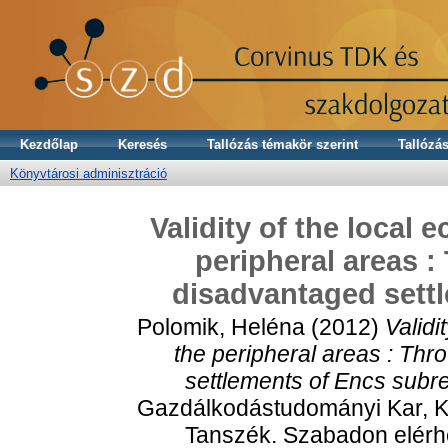
Kezdőlap
Keresés
Tallózás témakör szerint
Tallózás
Könyvtárosi adminisztráció
Validity of the local
peripheral areas :
disadvantaged sett
Polomik, Heléna
(2012)
Validi
the peripheral areas : Thr
settlements of Encs subr
Gazdálkodástudományi Kar, K
Tanszék. Szabadon elérhet