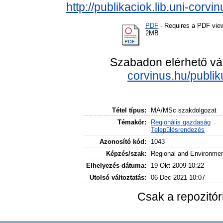
http://publikaciok.lib.uni-cor
PDF
- Requires a PDF vie
2MB
Szabadon elérhető vá
corvinus.hu/publi
Tétel típus:
MA/MSc szakdolgozat
Témakör:
Regionális gazdaság
Településrendezés
Azonosító kód:
1043
Képzés/szak:
Regional and Environme
Elhelyezés dátuma:
19 Okt 2009 10:22
Utolsó változtatás:
06 Dec 2021 10:07
Csak a repozitó