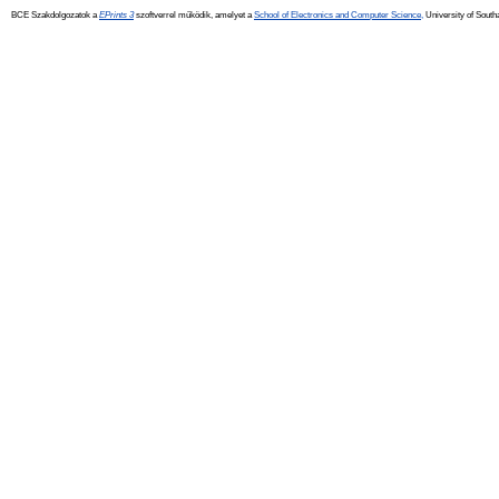
BCE Szakdolgozatok a
EPrints 3
szoftverrel működik, amelyet a
School of Electronics and Computer Science,
University of Southa