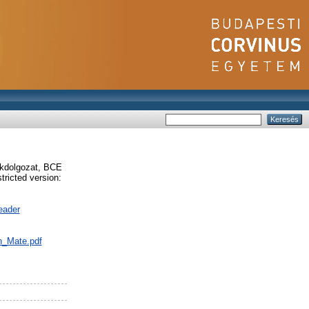
dolgozat, BCE
ricted version:
eader
nn_Mate.pdf