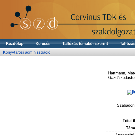
Kezdőlap
Keresés
Tallózás témakör szerint
Tallózás
Könyvtárosi adminisztráció
Hartmann, Mát
Gazdálkodástud
Szabadon 
Tétel t
Téma