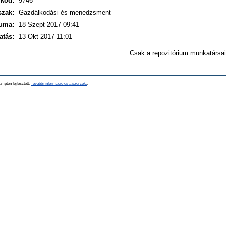
 kód:
9746
szak:
Gazdálkodási és menedzsment
tuma:
18 Szept 2017 09:41
atás:
13 Okt 2017 11:01
Csak a repozitórium munkatársa
mpton fejlesztett.
További információ és a szerzők.
.