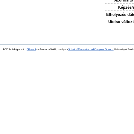
Azonosító
Képzés/
Elhelyezés dá
Utolsó változt
BCE Szakdolgozatok a
EPrints 3
szoftverrel működik, amelyet a
School of Electronics and Computer Science,
University of Southa