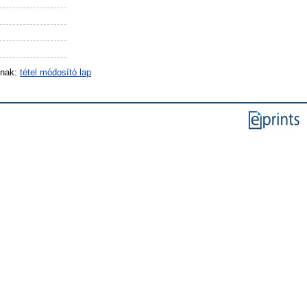
inak:
tétel módosító lap