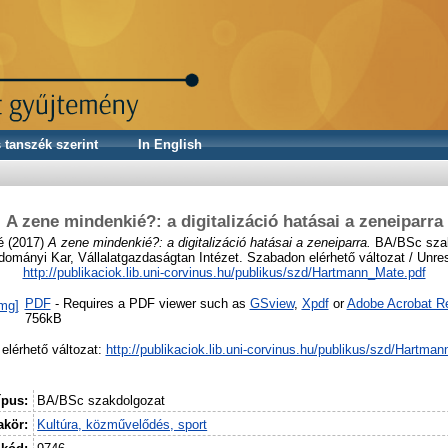
 tanszék szerint
In English
A zene mindenkié?: a digitalizáció hatásai a zeneiparra
é
(2017)
A zene mindenkié?: a digitalizáció hatásai a zeneiparra.
BA/BSc szak
ományi Kar, Vállalatgazdaságtan Intézet. Szabadon elérhető változat / Unrest
http://publikaciok.lib.uni-corvinus.hu/publikus/szd/Hartmann_Mate.pdf
PDF
- Requires a PDF viewer such as
GSview
,
Xpdf
or
Adobe Acrobat R
756kB
elérhető változat:
http://publikaciok.lib.uni-corvinus.hu/publikus/szd/Hartma
ípus:
BA/BSc szakdolgozat
kör:
Kultúra, közművelődés, sport