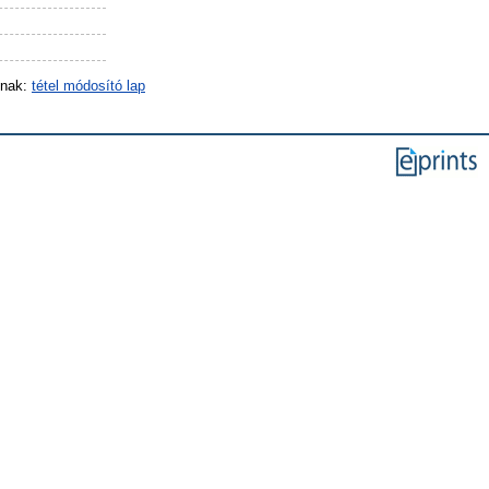
inak:
tétel módosító lap