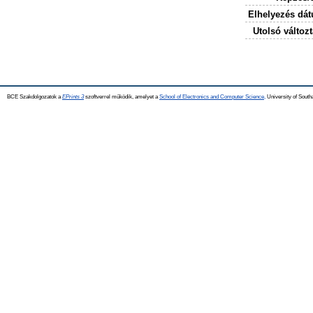
Elhelyezés dá
Utolsó változt
BCE Szakdolgozatok a
EPrints 3
szoftverrel működik, amelyet a
School of Electronics and Computer Science,
University of Southa