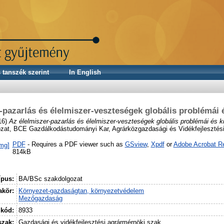
 tanszék szerint
In English
-pazarlás és élelmiszer-veszteségek globális problémái é
16)
Az élelmiszer-pazarlás és élelmiszer-veszteségek globális problémái és ki
zat, BCE Gazdálkodástudományi Kar, Agrárközgazdasági és Vidékfejlesztés
PDF
- Requires a PDF viewer such as
GSview
,
Xpdf
or
Adobe Acrobat R
814kB
ípus:
BA/BSc szakdolgozat
kör:
Környezet-gazdaságtan, környezetvédelem
Mezőgazdaság
 kód:
8933
szak:
Gazdasági és vidékfejlesztési agrármérnöki szak