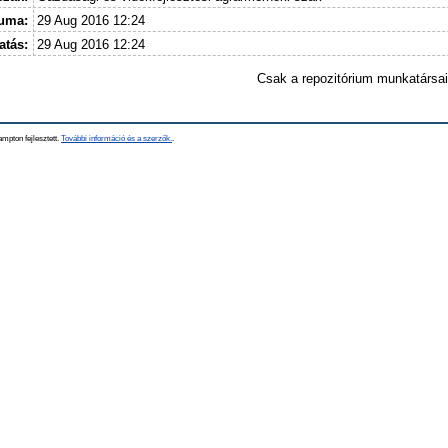
tuma:
29 Aug 2016 12:24
atás:
29 Aug 2016 12:24
Csak a repozitórium munkatársa
mpton fejlesztett.
További információ és a szerzők.
.