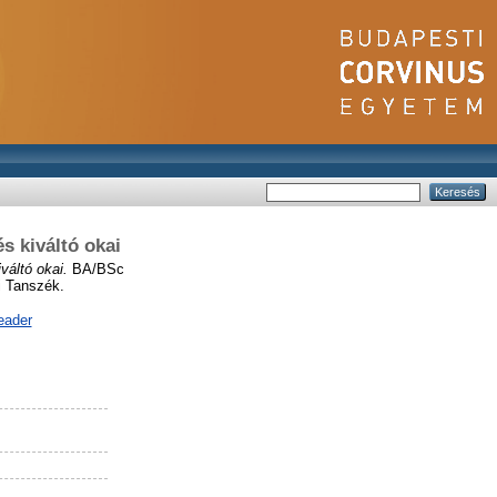
s kiváltó okai
váltó okai.
BA/BSc
i Tanszék.
eader