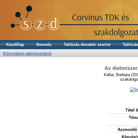
Kezdőlap
Keresés
Tallózás témakör szerint
Tallózás
Könyvtárosi adminisztráció
Az élelmiszer
Kállai, Barbara
(20
szakdolgo
Tétel t
Téma
Azonosító
Képzés/