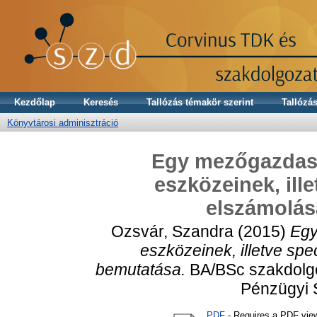
Kezdőlap
Keresés
Tallózás témakör szerint
Tallózás
Könyvtárosi adminisztráció
Egy mezőgazdaság
eszközeinek, ille
elszámolás
Ozsvár, Szandra
(2015)
Egy
eszközeinek, illetve spe
bemutatása.
BA/BSc szakdolg
Pénzügyi 
PDF
- Requires a PDF vie