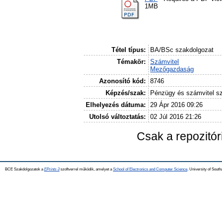
1MB
Tétel típus:
BA/BSc szakdolgozat
Témakör:
Számvitel
Mezőgazdaság
Azonosító kód:
8746
Képzés/szak:
Pénzügy és számvitel s
Elhelyezés dátuma:
29 Ápr 2016 09:26
Utolsó változtatás:
02 Júl 2016 21:26
Csak a repozitó
BCE Szakdolgozatok a
EPrints 3
szoftverrel működik, amelyet a
School of Electronics and Computer Science,
University of Southa