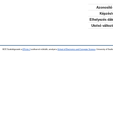
Azonosító
Képzés/
Elhelyezés dá
Utolsó változt
BCE Szakdolgozatok a
EPrints 3
szoftverrel működik, amelyet a
School of Electronics and Computer Science,
University of Southa