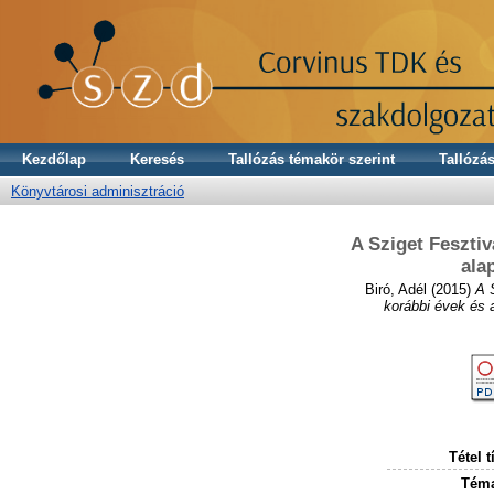
Kezdőlap
Keresés
Tallózás témakör szerint
Tallózás
Könyvtárosi adminisztráció
A Sziget Fesztiv
ala
Biró, Adél
(2015)
A 
korábbi évek és a
Tétel t
Téma