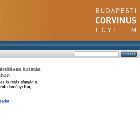
kérdőíves kutatás
ában
es kutatás alapján a
omtudományi Kar,
eader