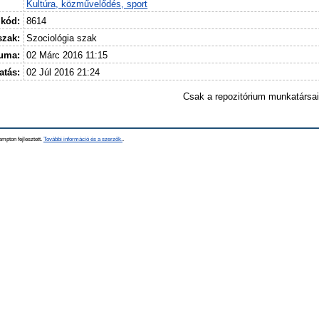
Kultúra, közművelődés, sport
 kód:
8614
szak:
Szociológia szak
tuma:
02 Márc 2016 11:15
atás:
02 Júl 2016 21:24
Csak a repozitórium munkatársa
mpton fejlesztett.
További információ és a szerzők.
.