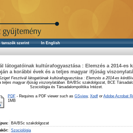
 tanszék szerint
In English
ál látogatóinak kultúrafogyasztása : Elemzés a 2014-es 
pján a korábbi évek és a teljes magyar ifjúság viszonylat
Sziget Fesztivál látogatóinak kultúrafogyasztása : Elemzés a 2014-es kérdőív
 teljes magyar ifjúság viszonylatában.
BA/BSc szakdolgozat, BCE Társadal
Szociológia és Társadalompolitika Intézet.
PDF
- Requires a PDF viewer such as
GSview
,
Xpdf
or
Adobe Acrobat R
1MB
ípus:
BA/BSc szakdolgozat
kör:
Szociológia