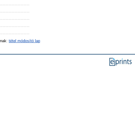
inak:
tétel módosító lap