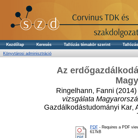
Kezdőlap
Keresés
Tallózás témakör szerint
Tallózás
Könyvtárosi adminisztráció
Az erdőgazdálkodás
Magy
Ringelhann, Fanni
(2014
vizsgálata Magyarorszá
Gazdálkodástudományi Kar, A
PDF
- Requires a PDF vie
617kB