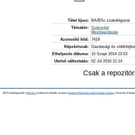
Tétel típus:
BA/BSc szakdolgozat
Témakör:
Számvitel
Mezőgazdaság
Azonosító kód:
7419
Képzés/szak:
Gazdasági és vidékfejle
Elhelyezés dátuma:
15 Szept 2014 13:53
Utolsó változtatás:
02 Júl 2016 21:14
Csak a repozitó
BCE Szakdolgozatok a
EPrints 3
szoftverrel működik, amelyet a
School of Electronics and Computer Science,
University of Southa