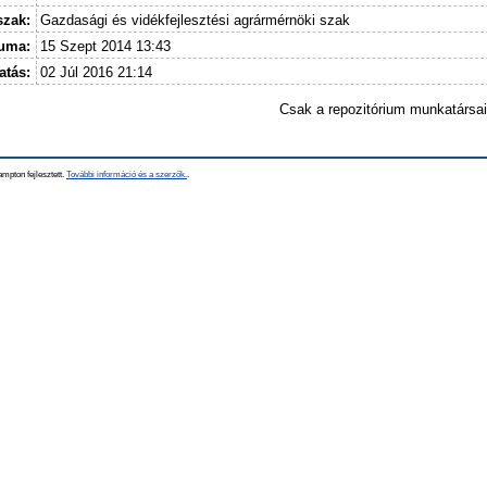
szak:
Gazdasági és vidékfejlesztési agrármérnöki szak
tuma:
15 Szept 2014 13:43
atás:
02 Júl 2016 21:14
Csak a repozitórium munkatársa
mpton fejlesztett.
További információ és a szerzők.
.