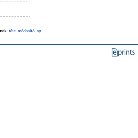
inak:
tétel módosító lap