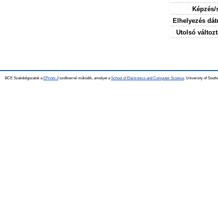
Képzés/
Elhelyezés dá
Utolsó változt
BCE Szakdolgozatok a
EPrints 3
szoftverrel működik, amelyet a
School of Electronics and Computer Science,
University of Southa