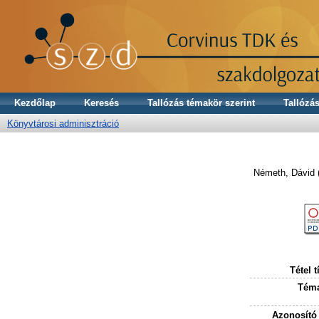
Kezdőlap
Keresés
Tallózás témakör szerint
Tallózás
Könyvtárosi adminisztráció
Németh, Dávid
Tétel t
Téma
Azonosító