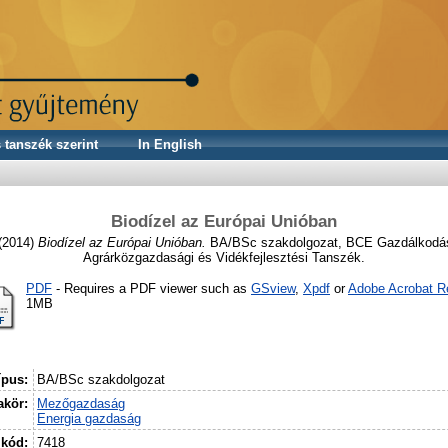
 tanszék szerint
In English
Biodízel az Európai Unióban
(2014)
Biodízel az Európai Unióban.
BA/BSc szakdolgozat, BCE Gazdálkodás
Agrárközgazdasági és Vidékfejlesztési Tanszék.
PDF
- Requires a PDF viewer such as
GSview
,
Xpdf
or
Adobe Acrobat R
1MB
ípus:
BA/BSc szakdolgozat
kör:
Mezőgazdaság
Energia gazdaság
 kód:
7418