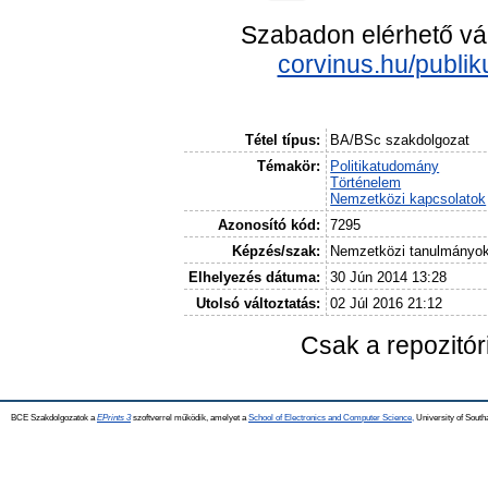
Szabadon elérhető vá
corvinus.hu/publik
Tétel típus:
BA/BSc szakdolgozat
Témakör:
Politikatudomány
Történelem
Nemzetközi kapcsolatok
Azonosító kód:
7295
Képzés/szak:
Nemzetközi tanulmányo
Elhelyezés dátuma:
30 Jún 2014 13:28
Utolsó változtatás:
02 Júl 2016 21:12
Csak a repozitó
BCE Szakdolgozatok a
EPrints 3
szoftverrel működik, amelyet a
School of Electronics and Computer Science,
University of Southa