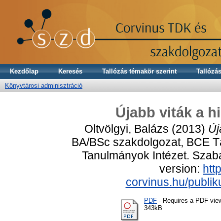
Kezdőlap
Keresés
Tallózás témakör szerint
Tallózás
Könyvtárosi adminisztráció
Újabb viták a h
Oltvölgyi, Balázs
(2013)
Új
BA/BSc szakdolgozat, BCE T
Tanulmányok Intézet. Szaba
version:
http
corvinus.hu/publik
PDF
- Requires a PDF vie
343kB