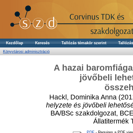
Kezdőlap
Keresés
Tallózás témakör szerint
Tallózás
Könyvtárosi adminisztráció
A hazai baromfiága
jövőbeli leh
összeh
Hackl, Dominika Anna
(201
helyzete és jövőbeli lehető
BA/BSc szakdolgozat, BCE 
Állatitermék
PDF
- Requires a PDF vie