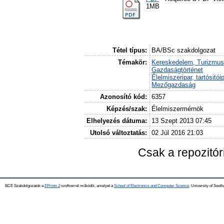
1MB
Tétel típus:
BA/BSc szakdolgozat
Témakör:
Kereskedelem, Turizmus
Gazdaságtörténet
Élelmiszeripar, tartósitói
Mezőgazdaság
Azonosító kód:
6357
Képzés/szak:
Élelmiszermérnök
Elhelyezés dátuma:
13 Szept 2013 07:45
Utolsó változtatás:
02 Júl 2016 21:03
Csak a repozitó
BCE Szakdolgozatok a
EPrints 3
szoftverrel működik, amelyet a
School of Electronics and Computer Science,
University of Southa