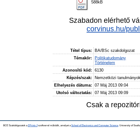
588kB
Szabadon elérhető vá
corvinus.hu/pub
Tétel típus:
BA/BSc szakdolgozat
Témakör:
Politikatudomány
Történelem
Azonosító kód:
6130
Képzés/szak:
Nemzetközi tanulmányo
Elhelyezés dátuma:
07 Máj 2013 09:04
Utolsó változtatás:
07 Máj 2013 09:09
Csak a repozitó
BCE Szakdolgozatok a
EPrints 3
szoftverrel működik, amelyet a
School of Electronics and Computer Science,
University of Southa