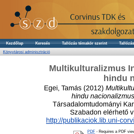
Kezdőlap
Keresés
Tallózás témakör szerint
Tallózás
Könyvtárosi adminisztráció
Multikulturalizmus I
hindu 
Egei, Tamás
(2012)
Multikult
hindu nacionalizmus
Társadalomtudományi Kar,
Szabadon elérhető vá
http://publikaciok.lib.uni-c
PDF
- Requires a PDF vie