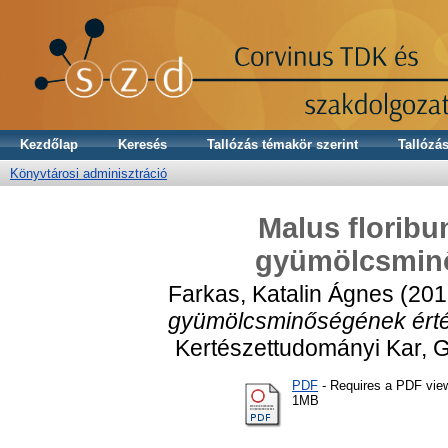
Kezdőlap
Keresés
Tallózás témakör szerint
Tallózás
Könyvtárosi adminisztráció
Malus florib
gyümölcsminő
Farkas, Katalin Ágnes
(201
gyümölcsminőségének érté
Kertészettudományi Kar,
PDF
- Requires a PDF vie
1MB