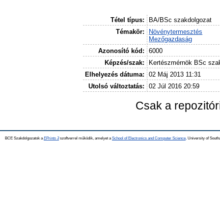
Tétel típus:
BA/BSc szakdolgozat
Témakör:
Növénytermesztés
Mezőgazdaság
Azonosító kód:
6000
Képzés/szak:
Kertészmérnök BSc sza
Elhelyezés dátuma:
02 Máj 2013 11:31
Utolsó változtatás:
02 Júl 2016 20:59
Csak a repozitó
BCE Szakdolgozatok a
EPrints 3
szoftverrel működik, amelyet a
School of Electronics and Computer Science,
University of Southa