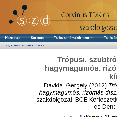
Kezdőlap
Keresés
Tallózás témakör szerint
Tallózás
Könyvtárosi adminisztráció
Trópusi, szubtr
hagymagumós, rizó
kí
Dávida, Gergely
(2012)
Tr
hagymagumós, rizómás díszn
szakdolgozat, BCE Kertészet
és Dendr
PDF
- Requires a PDF vie