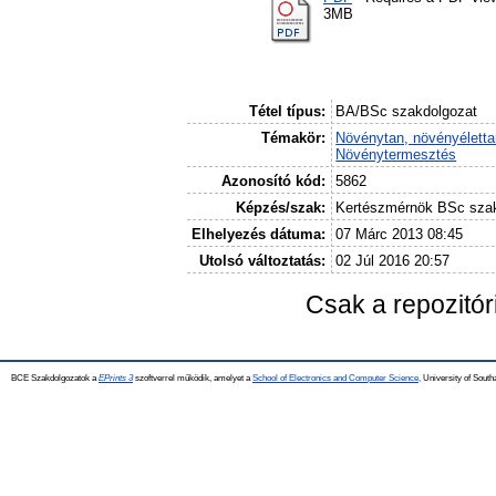
3MB
Tétel típus:
BA/BSc szakdolgozat
Témakör:
Növénytan, növényéletta
Növénytermesztés
Azonosító kód:
5862
Képzés/szak:
Kertészmérnök BSc sza
Elhelyezés dátuma:
07 Márc 2013 08:45
Utolsó változtatás:
02 Júl 2016 20:57
Csak a repozitó
BCE Szakdolgozatok a
EPrints 3
szoftverrel működik, amelyet a
School of Electronics and Computer Science,
University of Southa