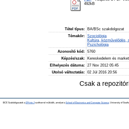
492kB
Tétel típus:
BA/BSc szakdolgozat
Témakör:
Szociológia
Kultúra, közművelődés, 
Pszichológia
Azonosító kód:
5760
Képzés/szak:
Kereskedelem és market
Elhelyezés dátuma:
27 Nov 2012 05:45
Utolsó változtatás:
02 Júl 2016 20:56
Csak a repozitó
BCE Szakdolgozatok a
EPrints 3
szoftverrel működik, amelyet a
School of Electronics and Computer Science,
University of Southa