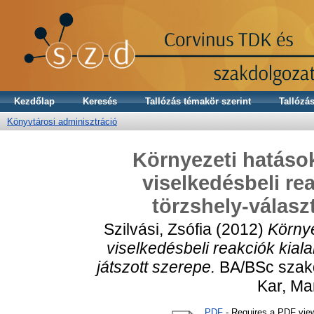
Kezdőlap
Keresés
Tallózás témakör szerint
Tallózás
Könyvtárosi adminisztráció
Környezeti hatások
viselkedésbeli re
törzshely-válasz
Szilvási, Zsófia
(2012)
Környe
viselkedésbeli reakciók kial
játszott szerepe.
BA/BSc szak
Kar, Ma
PDF
- Requires a PDF vie