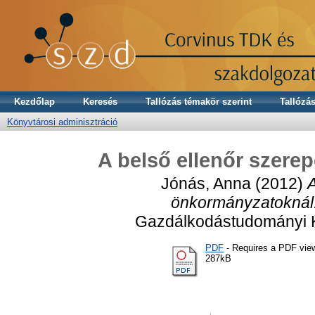
Kezdőlap
Keresés
Tallózás témakör szerint
Tallózás
Könyvtárosi adminisztráció
A belső ellenőr szere
Jónás, Anna
(2012)
A
önkormányzatoknál
Gazdálkodástudományi K
PDF
- Requires a PDF vie
287kB