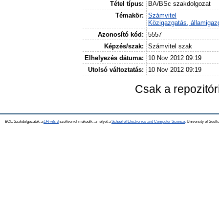
Tétel típus:
BA/BSc szakdolgozat
Témakör:
Számvitel
Közigazgatás, államigaz
Azonosító kód:
5557
Képzés/szak:
Számvitel szak
Elhelyezés dátuma:
10 Nov 2012 09:19
Utolsó változtatás:
10 Nov 2012 09:19
Csak a repozitó
BCE Szakdolgozatok a
EPrints 3
szoftverrel működik, amelyet a
School of Electronics and Computer Science,
University of Southa