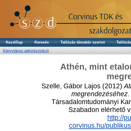
Kezdőlap
Keresés
Tallózás témakör szerint
Tallózás
Könyvtárosi adminisztráció
Athén, mint etalo
megr
Szelle, Gábor Lajos
(2012)
At
megrendezéséhez.
Társadalomtudományi Kar,
Szabadon elérhető vá
http://p
corvinus.hu/publiku