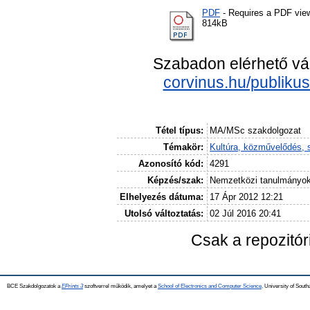
PDF
- Requires a PDF vie
814kB
Szabadon elérhető vá
corvinus.hu/publiku
Tétel típus:
MA/MSc szakdolgozat
Témakör:
Kultúra, közművelődés, 
Azonosító kód:
4291
Képzés/szak:
Nemzetközi tanulmányo
Elhelyezés dátuma:
17 Ápr 2012 12:21
Utolsó változtatás:
02 Júl 2016 20:41
Csak a repozitó
BCE Szakdolgozatok a
EPrints 3
szoftverrel működik, amelyet a
School of Electronics and Computer Science,
University of Southa