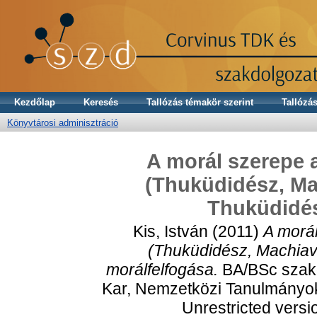
Kezdőlap
Keresés
Tallózás témakör szerint
Tallózás
Könyvtárosi adminisztráció
A morál szerepe a
(Thuküdidész, Mac
Thuküdidés
Kis, István
(2011)
A morál
(Thuküdidész, Machiave
morálfelfogása.
BA/BSc szak
Kar, Nemzetközi Tanulmányok 
Unrestricted versi