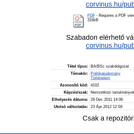
corvinus.hu/pub
PDF
- Requires a PDF vie
316kB
Szabadon elérhető vá
corvinus.hu/pub
Tétel típus:
BA/BSc szakdolgozat
Témakör:
Politikatudomány
Történelem
Azonosító kód:
4102
Képzés/szak:
Nemzetközi tanulmányo
Elhelyezés dátuma:
29 Dec 2011 14:06
Utolsó változtatás:
23 Ápr 2012 12:59
Csak a repozitó