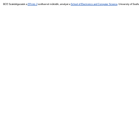
BCE Szakdolgozatok a
EPrints 3
szoftverrel működik, amelyet a
School of Electronics and Computer Science,
University of Southa