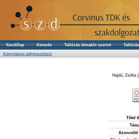
Kezdőlap
Keresés
Tallózás témakör szerint
Tallózás
Könyvtárosi adminisztráció
Hajdú, Zsófia
(
Tétel t
Téma
Azonosító