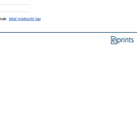
inak:
tétel módosító lap