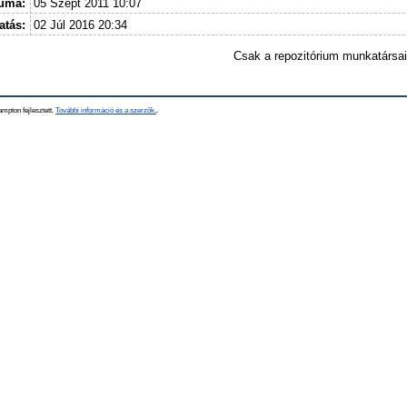
tuma:
05 Szept 2011 10:07
atás:
02 Júl 2016 20:34
Csak a repozitórium munkatársa
mpton fejlesztett.
További információ és a szerzők.
.