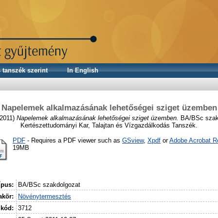
 tanszék szerint
In English
Napelemek alkalmazásának lehetőségei sziget üzemben
2011)
Napelemek alkalmazásának lehetőségei sziget üzemben.
BA/BSc szak
Kertészettudományi Kar, Talajtan és Vízgazdálkodás Tanszék.
PDF
- Requires a PDF viewer such as
GSview
,
Xpdf
or
Adobe Acrobat R
19MB
ípus:
BA/BSc szakdolgozat
kör:
Növénytermesztés
 kód:
3712