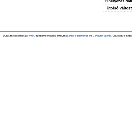
Elhelyezés dá
Utolsó változt
BCE Szakdolgozatok a
EPrints 3
szoftverrel működik, amelyet a
School of Electronics and Computer Science,
University of Southa