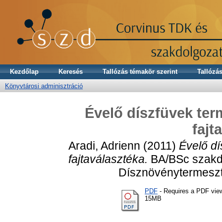
Kezdőlap
Keresés
Tallózás témakör szerint
Tallózás
Könyvtárosi adminisztráció
Évelő díszfüvek ter
fajt
Aradi, Adrienn
(2011)
Évelő dí
fajtaválasztéka.
BA/BSc szakdo
Dísznövénytermeszt
PDF
- Requires a PDF vie
15MB