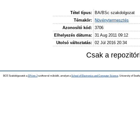
Tétel típus:
BA/BSc szakdolgozat
Témakör:
Növénytermesztés
Azonosító kód:
3706
Elhelyezés dátuma:
31 Aug 2011 09:12
Utolsó változtatás:
02 Júl 2016 20:34
Csak a repozitó
BCE Szakdolgozatok a
EPrints 3
szoftverrel működik, amelyet a
School of Electronics and Computer Science,
University of Southa