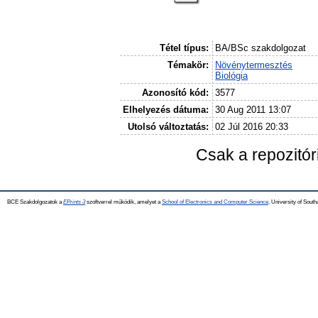
Tétel típus:
BA/BSc szakdolgozat
Témakör:
Növénytermesztés
Biológia
Azonosító kód:
3577
Elhelyezés dátuma:
30 Aug 2011 13:07
Utolsó változtatás:
02 Júl 2016 20:33
Csak a repozitó
BCE Szakdolgozatok a
EPrints 3
szoftverrel működik, amelyet a
School of Electronics and Computer Science,
University of Southa