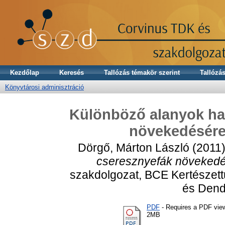
Kezdőlap
Keresés
Tallózás témakör szerint
Tallózás
Könyvtárosi adminisztráció
Különböző alanyok ha
növekedésére 
Dörgő, Márton László
(2011
cseresznyefák növekedés
szakdolgozat, BCE Kertészet
és Dend
PDF
- Requires a PDF vie
2MB