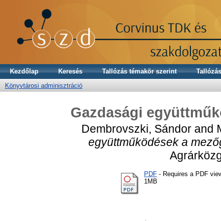
Kezdőlap
Keresés
Tallózás témakör szerint
Tallózás
Könyvtárosi adminisztráció
Gazdasági együttmű
Dembrovszki, Sándor
and
együttműködések a mező
Agrárközg
PDF
- Requires a PDF vie
1MB