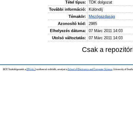
Tétel típus:
TDK dolgozat
További információ:
Különdíj
Témakör:
Mezőgazdaság
Azonosító kód:
2985
Elhelyezés dátuma:
07 Márc 2011 14:03
Utolsó változtatás:
07 Márc 2011 14:03
Csak a repozitó
BCE Szakdolgozatok a
EPrints 3
szoftverrel működik, amelyet a
School of Electronics and Computer Science,
University of Southa