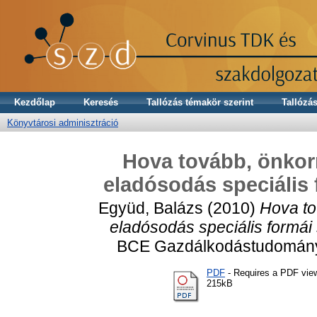
Kezdőlap
Keresés
Tallózás témakör szerint
Tallózás
Könyvtárosi adminisztráció
Hova tovább, önkor
eladósodás speciális
Együd, Balázs
(2010)
Hova to
eladósodás speciális formái
BCE Gazdálkodástudományi
PDF
- Requires a PDF vie
215kB