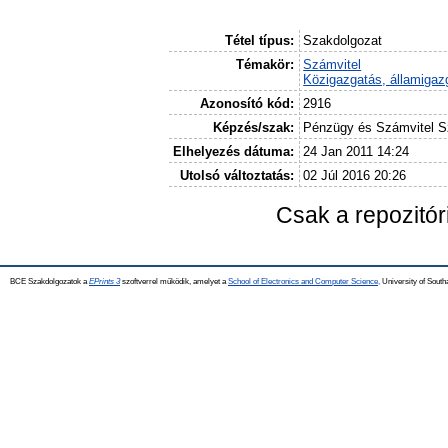
Tétel típus:
Szakdolgozat
Témakör:
Számvitel
Közigazgatás, államigaz
Azonosító kód:
2916
Képzés/szak:
Pénzügy és Számvitel 
Elhelyezés dátuma:
24 Jan 2011 14:24
Utolsó változtatás:
02 Júl 2016 20:26
Csak a repozitó
BCE Szakdolgozatok a
EPrints 3
szoftverrel működik, amelyet a
School of Electronics and Computer Science,
University of Southa