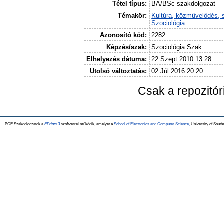
Tétel típus:
BA/BSc szakdolgozat
Témakör:
Kultúra, közművelődés, 
Szociológia
Azonosító kód:
2282
Képzés/szak:
Szociológia Szak
Elhelyezés dátuma:
22 Szept 2010 13:28
Utolsó változtatás:
02 Júl 2016 20:20
Csak a repozitó
BCE Szakdolgozatok a
EPrints 3
szoftverrel működik, amelyet a
School of Electronics and Computer Science,
University of Southa