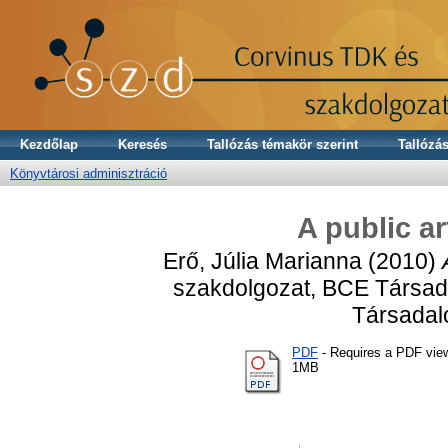
Kezdőlap
Keresés
Tallózás témakör szerint
Tallózás
Könyvtárosi adminisztráció
A public ar
Erő, Júlia Marianna
(2010)
szakdolgozat, BCE Társad
Társadalo
PDF
- Requires a PDF vie
1MB