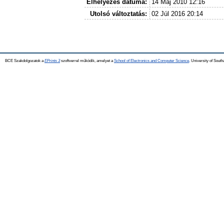
Elhelyezés dátuma:
14 Máj 2010 12:16
Utolsó változtatás:
02 Júl 2016 20:14
BCE Szakdolgozatok a
EPrints 3
szoftverrel működik, amelyet a
School of Electronics and Computer Science,
University of Southa