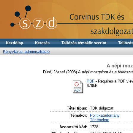
Kezdőlap
Keresés
Tallózás témakör szerint
Tallózás
Könyvtárosi adminisztráció
A népi moz
Dúró, József
(2008)
A népi mozgalom és a földoszt
PDF
- Requires a PDF vie
676kB
Tétel típus:
TDK dolgozat
Témakör:
Politikatudomány
Történelem
Azonosító kód:
1728