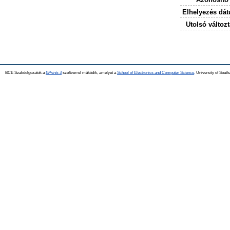
Elhelyezés dá
Utolsó változt
BCE Szakdolgozatok a
EPrints 3
szoftverrel működik, amelyet a
School of Electronics and Computer Science,
University of Southa