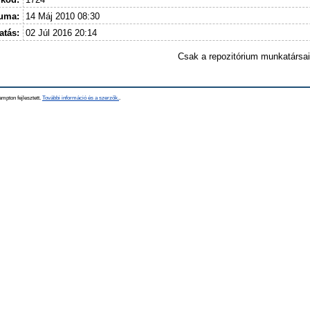
tuma:
14 Máj 2010 08:30
atás:
02 Júl 2016 20:14
Csak a repozitórium munkatársa
mpton fejlesztett.
További információ és a szerzők.
.