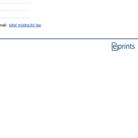
inak:
tétel módosító lap