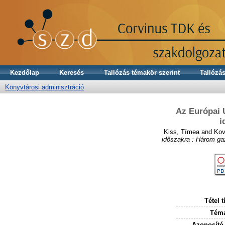
Kezdőlap
Keresés
Tallózás témakör szerint
Tallózás
Könyvtárosi adminisztráció
Az Európai U
i
Kiss, Tímea
and
Kov
időszakra : Három ga
Tétel t
Téma
Azonosító