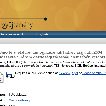
 tanszék szerint
In English
nió területalapú támogatásainak hatásvizsgálata 2004 –
dőszakra : Három gazdasági társaság elemzésén kereszt
ács, Lilla
(2008)
Az Európai Unió területalapú támogatásainak hatásvizsgálat
zdasági társaság elemzésén keresztül.
TDK dolgozat, BCE, Európai integrác
PDF
- Requires a PDF viewer such as
GSview
,
Xpdf
or
Adobe Acrobat R
648kB
ípus:
TDK dolgozat
kör:
Mezőgazdaság
 kód:
1724