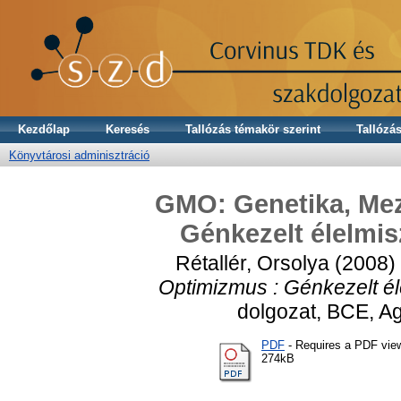
Kezdőlap
Keresés
Tallózás témakör szerint
Tallózás
Könyvtárosi adminisztráció
GMO: Genetika, Me
Génkezelt élelmi
Rétallér, Orsolya
(2008)
Optimizmus : Génkezelt é
dolgozat, BCE, A
PDF
- Requires a PDF vie
274kB