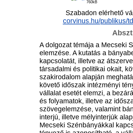
760kB
Szabadon elérhető vá
corvinus.hu/publikus/t
Abszt
A dolgozat témája a Mecseki
elemzése. A kutatás a bányab
kapcsolatát, illetve az átszer
társadalmi és politikai okait, 
szakirodalom alapján meghatár
követő időszak intézményi té
vállalat esetét elemzi, a bezá
és folyamatok, illetve az idős
szövegelemzése, valamint bán
interjú, illetve mélyinterjúk al
Mecseki Szénbányákkal kapcso