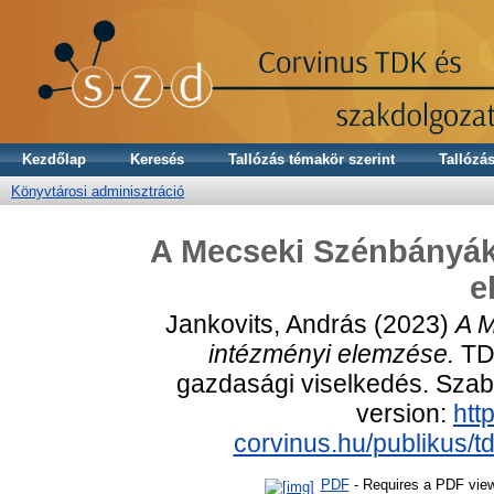
Kezdőlap
Keresés
Tallózás témakör szerint
Tallózás
Könyvtárosi adminisztráció
A Mecseki Szénbányá
e
Jankovits, András
(2023)
A 
intézményi elemzése.
TDK
gazdasági viselkedés. Szaba
version:
http
corvinus.hu/publikus/t
PDF
- Requires a PDF vie