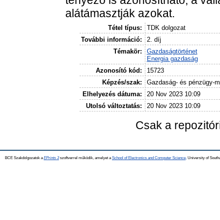
tényező is azonosítható, a vá
alátámasztják azokat.
Tétel típus:
TDK dolgozat
További információ:
2. díj
Témakör:
Gazdaságtörténet
Energia gazdaság
Azonosító kód:
15723
Képzés/szak:
Gazdaság- és pénzügy-m
Elhelyezés dátuma:
20 Nov 2023 10:09
Utolsó változtatás:
20 Nov 2023 10:09
Csak a repozitó
BCE Szakdolgozatok a
EPrints 3
szoftverrel működik, amelyet a
School of Electronics and Computer Science,
University of Southa