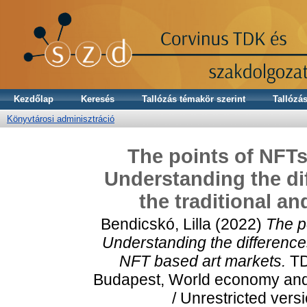
Kezdőlap
Keresés
Tallózás témakör szerint
Tallózás
Könyvtárosi adminisztráció
The points of NFTs
Understanding the dif
the traditional a
Bendicskó, Lilla
(2022)
The p
Understanding the differences 
NFT based art markets.
TD
Budapest, World economy and 
/ Unrestricted vers