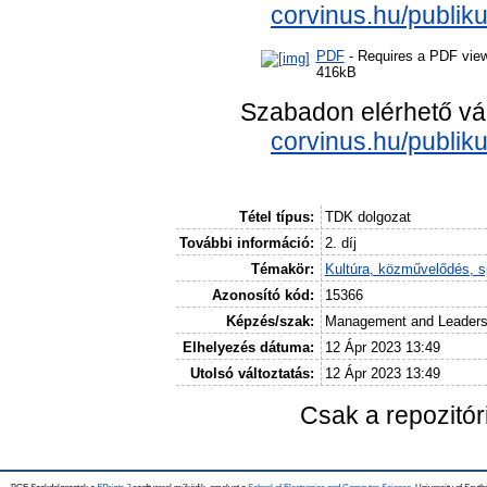
corvinus.hu/publik
PDF
- Requires a PDF vie
416kB
Szabadon elérhető vá
corvinus.hu/publik
Tétel típus:
TDK dolgozat
További információ:
2. díj
Témakör:
Kultúra, közművelődés, s
Azonosító kód:
15366
Képzés/szak:
Management and Leaders
Elhelyezés dátuma:
12 Ápr 2023 13:49
Utolsó változtatás:
12 Ápr 2023 13:49
Csak a repozitó