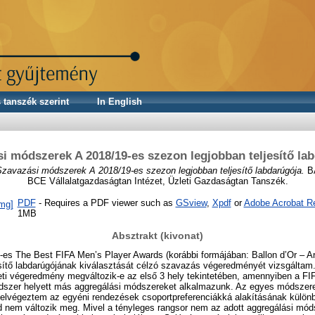
 tanszék szerint
In English
i módszerek A 2018/19-es szezon legjobban teljesítő la
Szavazási módszerek A 2018/19-es szezon legjobban teljesítő labdarúgója.
BA
BCE Vállalatgazdaságtan Intézet, Üzleti Gazdaságtan Tanszék.
PDF
- Requires a PDF viewer such as
GSview
,
Xpdf
or
Adobe Acrobat R
1MB
Absztrakt (kivonat)
es The Best FIFA Men’s Player Awards (korábbi formájában: Ballon d’Or – Ar
esítő labdarúgójának kiválasztását célzó szavazás végeredményét vizsgáltam
ti végeredmény megváltozik-e az első 3 hely tekintetében, amennyiben a FIF
dszer helyett más aggregálási módszereket alkalmazunk. Az egyes módszere
elvégeztem az egyéni rendezések csoportpreferenciákká alakításának különbö
nd nem változik meg. Mivel a tényleges rangsor nem az adott aggregálási mó