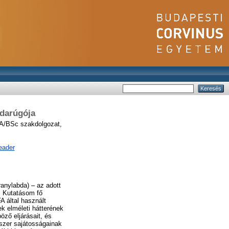
bdarúgója
/BSc szakdolgozat,
eader
anylabda) – az adott
. Kutatásom fő
A által használt
k elméleti hátterének
ző eljárásait, és
dszer sajátosságainak