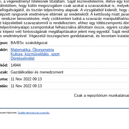
, a végeredményt hitelesnek tituláltam. Saját észrevételeimre, illetve egy ko
döntöttem, hogy külön megvizsgálom csak azokat a szavazatokat is, melyek 
ogultságától, és tisztán teljesítmény alapúak. A vizsgálatból kiderült, hogy 
épzett rangsorok eredményei eltérnek az eredetiektől. A kettősség miatt javas
i rendszer bevezetésére, mely csökkenteni tudná a szavazás manipulálhatós
t képzeletbeli szavazatomról is rendelkeztem, ehhez egy többszempontú dön
án teljesítményalapú szempontokat felhasználva állítottam össze, egyéni szub
z képest vett fontosságának megállapításakor jelent meg egyedül. Saját r
és eredményével. Végezetül összegeztem gondolataimat, és levontam kutatás
ípus:
BA/BSc szakdolgozat
kör:
Matematika. Ökonometria
Kultúra, közművelődés, sport
Döntéselmélet
 kód:
14944
szak:
Gazdálkodási és menedzsment
tuma:
11 Nov 2022 09:13
atás:
11 Nov 2022 09:13
Csak a repozitórium munkatársa
mpton fejlesztett.
További információ és a szerzők.
.