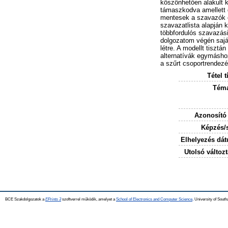
köszönhetően alakult ki
támaszkodva amellett 
mentesek a szavazók elf
szavazatlista alapján k
többfordulós szavazás
dolgozatom végén sajá
létre. A modellt tiszt
alternatívák egymásho
a szűrt csoportrendez
Tétel t
Téma
Azonosító
Képzés/
Elhelyezés dá
Utolsó változt
BCE Szakdolgozatok a
EPrints 3
szoftverrel működik, amelyet a
School of Electronics and Computer Science,
University of Southa