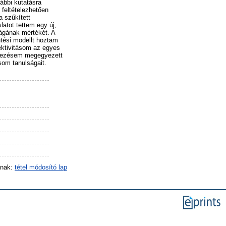
rábbi kutatásra
feltételezhetően
a szűkített
latot tettem egy új,
ágának mértékét. A
tési modellt hoztam
jektivitásom az egyes
endezésem megegyezett
om tanulságait.
inak:
tétel módosító lap