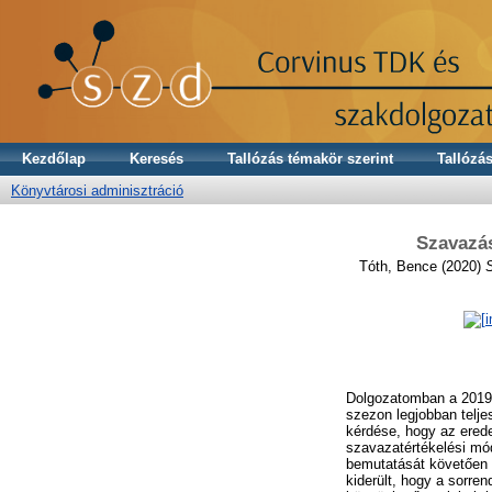
Kezdőlap
Keresés
Tallózás témakör szerint
Tallózás
Könyvtárosi adminisztráció
Szavazás
Tóth, Bence
(2020)
Dolgozatomban a 2019-
szezon legjobban telj
kérdése, hogy az erede
szavazatértékelési mó
bemutatását követően 
kiderült, hogy a sorre