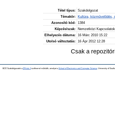
Tétel típus:
Szakdolgozat
Témakör:
Kultúra, közművelődés, 
Azonosító kód:
1384
Képzés/szak:
Nemzetközi Kapcsolato
Elhelyezés dátuma:
16 Márc 2010 15:22
Utolsó változtatás:
16 Ápr 2012 12:28
Csak a repozitó
BCE Szakdolgozatok a
EPrints 3
szoftverrel működik, amelyet a
School of Electronics and Computer Science,
University of Southa