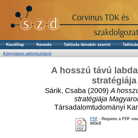
Kezdőlap
Keresés
Tallózás témakör szerint
Tallózás
Könyvtárosi adminisztráció
A hosszú távú labdar
stratégiáj
Sárik, Csaba
(2009)
A hosszú
stratégiája Magyaro
Társadalomtudományi Kar,
PDF
- Requires a PDF vie
995kB