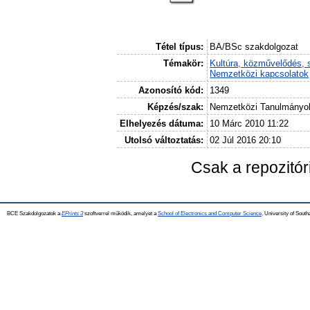
Tétel típus:
BA/BSc szakdolgozat
Témakör:
Kultúra, közművelődés, 
Nemzetközi kapcsolatok
Azonosító kód:
1349
Képzés/szak:
Nemzetközi Tanulmányo
Elhelyezés dátuma:
10 Márc 2010 11:22
Utolsó változtatás:
02 Júl 2016 20:10
Csak a repozitó
BCE Szakdolgozatok a
EPrints 3
szoftverrel működik, amelyet a
School of Electronics and Computer Science,
University of Southa