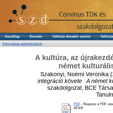
Kezdőlap
Keresés
Tallózás témakör szerint
Tallózás
Könyvtárosi adminisztráció
A kultúra, az újrakezd
német kulturáli
Szakonyi, Noémi Veronika
(
integráció követe : A német ku
szakdolgozat, BCE Társ
Tanulm
PDF
- Requires a PDF vie
461kB