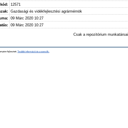
 kód:
12571
szak:
Gazdasági és vidékfejlesztési agrármérnök
tuma:
09 Márc 2020 10:27
atás:
09 Márc 2020 10:27
Csak a repozitórium munkatársa
mpton fejlesztett.
További információ és a szerzők.
.