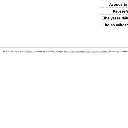
Azonosító
Képzés/
Elhelyezés dá
Utolsó változt
BCE Szakdolgozatok a
EPrints 3
szoftverrel működik, amelyet a
School of Electronics and Computer Science,
University of Southa