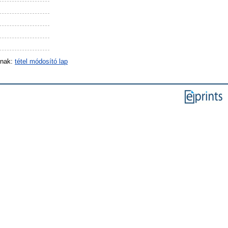
inak:
tétel módosító lap