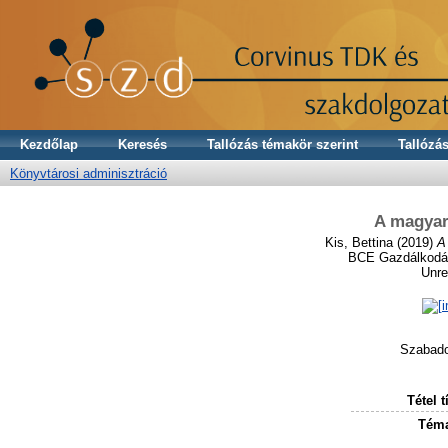
Kezdőlap
Keresés
Tallózás témakör szerint
Tallózás
Könyvtárosi adminisztráció
A magyar
Kis, Bettina
(2019)
A
BCE Gazdálkodást
Unre
Szabado
Tétel t
Téma