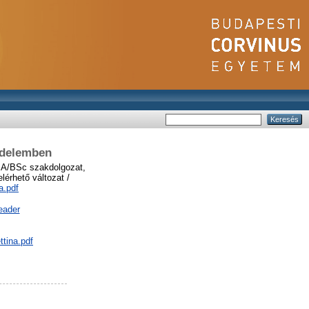
edelemben
A/BSc szakdolgozat,
érhető változat /
a.pdf
eader
ttina.pdf