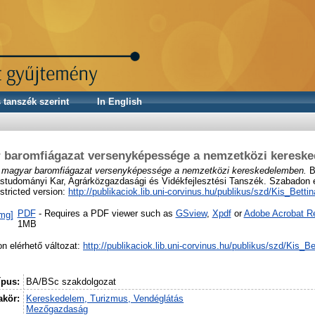
 tanszék szerint
In English
 baromfiágazat versenyképessége a nemzetközi keresk
 magyar baromfiágazat versenyképessége a nemzetközi kereskedelemben.
B
udományi Kar, Agrárközgazdasági és Vidékfejlesztési Tanszék. Szabadon el
stricted version:
http://publikaciok.lib.uni-corvinus.hu/publikus/szd/Kis_Bettin
PDF
- Requires a PDF viewer such as
GSview
,
Xpdf
or
Adobe Acrobat R
1MB
n elérhető változat:
http://publikaciok.lib.uni-corvinus.hu/publikus/szd/Kis_Be
ípus:
BA/BSc szakdolgozat
kör:
Kereskedelem, Turizmus, Vendéglátás
Mezőgazdaság