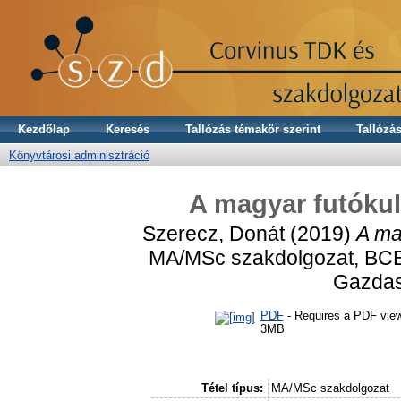
Kezdőlap
Keresés
Tallózás témakör szerint
Tallózás
Könyvtárosi adminisztráció
A magyar futókul
Szerecz, Donát
(2019)
A ma
MA/MSc szakdolgozat, BCE
Gazdas
PDF
- Requires a PDF vie
3MB
Tétel típus:
MA/MSc szakdolgozat