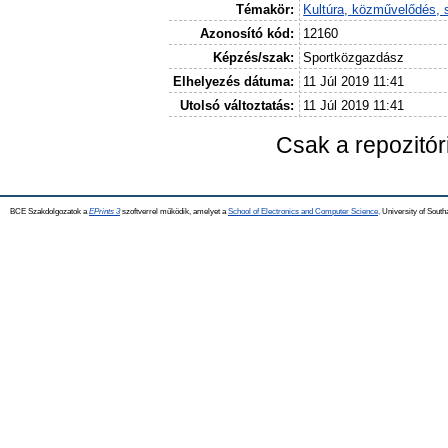
Témakör:
Kultúra, közművelődés, 
Azonosító kód:
12160
Képzés/szak:
Sportközgazdász
Elhelyezés dátuma:
11 Júl 2019 11:41
Utolsó változtatás:
11 Júl 2019 11:41
Csak a repozitó
BCE Szakdolgozatok a
EPrints 3
szoftverrel működik, amelyet a
School of Electronics and Computer Science,
University of Southa