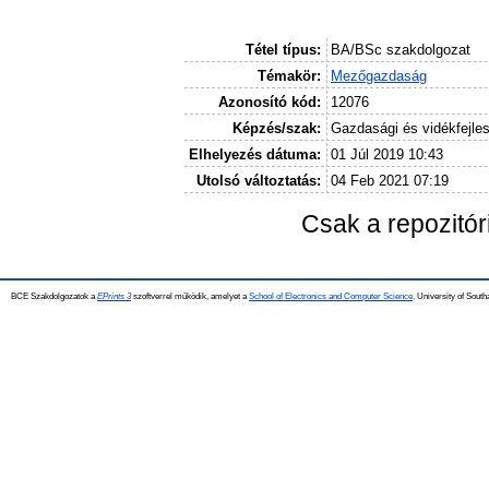
Tétel típus:
BA/BSc szakdolgozat
Témakör:
Mezőgazdaság
Azonosító kód:
12076
Képzés/szak:
Gazdasági és vidékfejle
Elhelyezés dátuma:
01 Júl 2019 10:43
Utolsó változtatás:
04 Feb 2021 07:19
Csak a repozitó
BCE Szakdolgozatok a
EPrints 3
szoftverrel működik, amelyet a
School of Electronics and Computer Science,
University of Southa