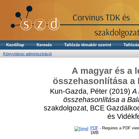
Kezdőlap
Keresés
Tallózás témakör szerint
Tallózás
Könyvtárosi adminisztráció
A magyar és a 
összehasonlítása a 
Kun-Gazda, Péter
(2019)
A
összehasonlítása a Bal
szakdolgozat, BCE Gazdálko
és Vidékf
PDF
- Requires a PDF vie
1MB