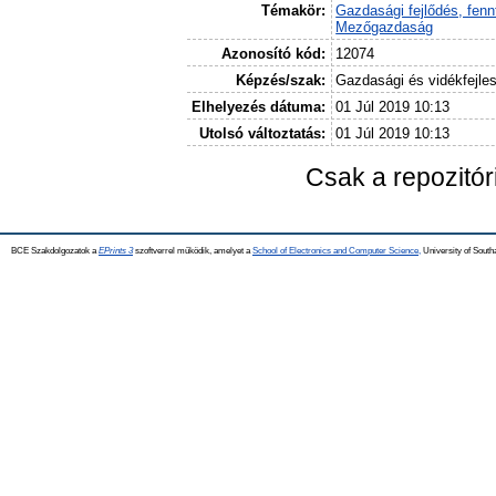
Témakör:
Gazdasági fejlődés, fennt
Mezőgazdaság
Azonosító kód:
12074
Képzés/szak:
Gazdasági és vidékfejle
Elhelyezés dátuma:
01 Júl 2019 10:13
Utolsó változtatás:
01 Júl 2019 10:13
Csak a repozitó
BCE Szakdolgozatok a
EPrints 3
szoftverrel működik, amelyet a
School of Electronics and Computer Science,
University of Southa