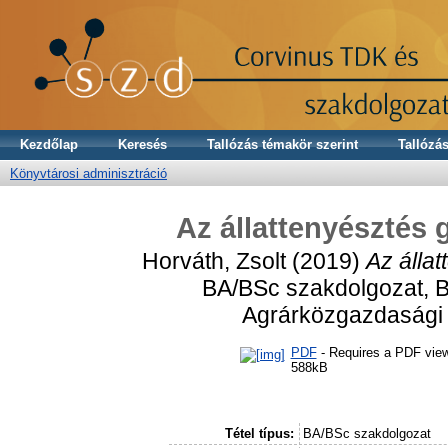
Kezdőlap
Keresés
Tallózás témakör szerint
Tallózás
Könyvtárosi adminisztráció
Az állattenyésztés 
Horváth, Zsolt
(2019)
Az állat
BA/BSc szakdolgozat, 
Agrárközgazdasági é
PDF
- Requires a PDF vie
588kB
Tétel típus:
BA/BSc szakdolgozat