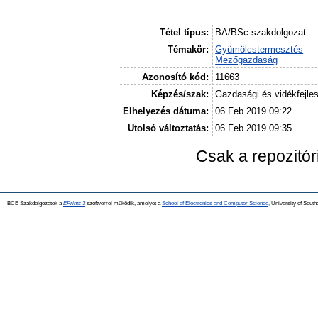
Tétel típus:
BA/BSc szakdolgozat
Témakör:
Gyümölcstermesztés
Mezőgazdaság
Azonosító kód:
11663
Képzés/szak:
Gazdasági és vidékfejle
Elhelyezés dátuma:
06 Feb 2019 09:22
Utolsó változtatás:
06 Feb 2019 09:35
Csak a repozitó
BCE Szakdolgozatok a
EPrints 3
szoftverrel működik, amelyet a
School of Electronics and Computer Science,
University of Southa