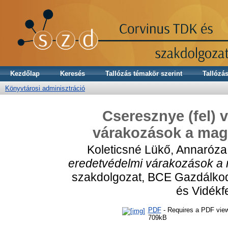
Kezdőlap
Keresés
Tallózás témakör szerint
Tallózás
Könyvtárosi adminisztráció
Cseresznye (fel) 
várakozások a mag
Koleticsné Lükő, Annaróza
eredetvédelmi várakozások a
szakdolgozat, BCE Gazdálko
és Vidékf
PDF
- Requires a PDF vie
709kB