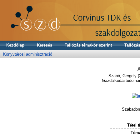
Kezdőlap
Keresés
Tallózás témakör szerint
Tallózás
Könyvtárosi adminisztráció
A
Szabó, Gergely
(
Gazdálkodástudományi
Szabadon 
Tétel t
Téma