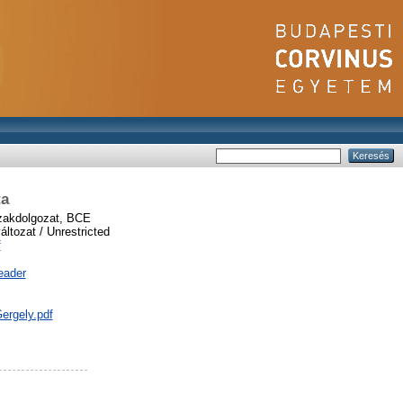
ta
akdolgozat, BCE
ltozat / Unrestricted
f
eader
Gergely.pdf