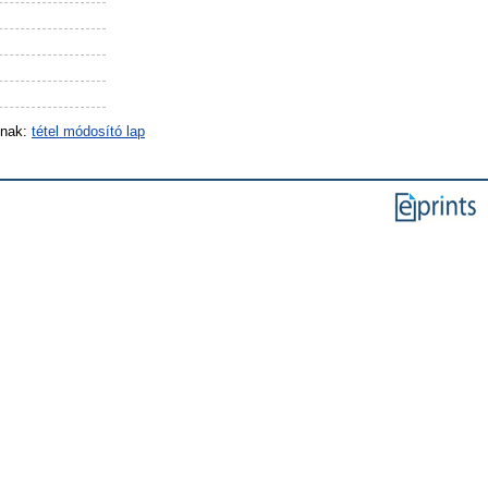
inak:
tétel módosító lap