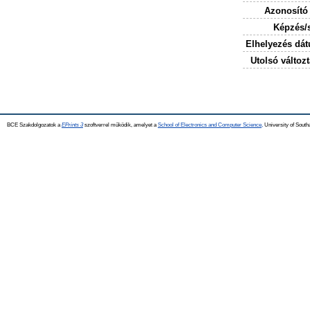
Azonosító
Képzés/
Elhelyezés dá
Utolsó változt
BCE Szakdolgozatok a
EPrints 3
szoftverrel működik, amelyet a
School of Electronics and Computer Science,
University of Southa