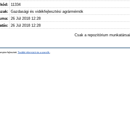
 kód:
11334
szak:
Gazdasági és vidékfejlesztési agrármérnök
tuma:
26 Júl 2018 12:28
atás:
26 Júl 2018 12:28
Csak a repozitórium munkatársa
mpton fejlesztett.
További információ és a szerzők.
.