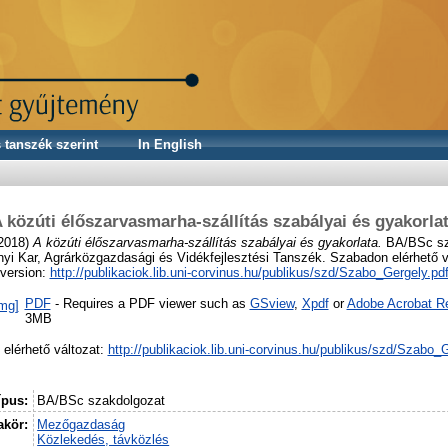
 tanszék szerint
In English
 közúti élőszarvasmarha-szállítás szabályai és gyakorla
2018)
A közúti élőszarvasmarha-szállítás szabályai és gyakorlata.
BA/BSc sz
 Kar, Agrárközgazdasági és Vidékfejlesztési Tanszék. Szabadon elérhető vá
version:
http://publikaciok.lib.uni-corvinus.hu/publikus/szd/Szabo_Gergely.pd
PDF
- Requires a PDF viewer such as
GSview
,
Xpdf
or
Adobe Acrobat R
3MB
elérhető változat:
http://publikaciok.lib.uni-corvinus.hu/publikus/szd/Szabo_
ípus:
BA/BSc szakdolgozat
kör:
Mezőgazdaság
Közlekedés, távközlés