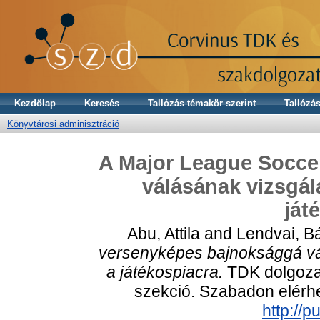
Kezdőlap
Keresés
Tallózás témakör szerint
Tallózás
Könyvtárosi adminisztráció
A Major League Socce
válásának vizsgála
ját
Abu, Attila
and
Lendvai, Bá
versenyképes bajnoksággá válá
a játékospiacra.
TDK dolgozat
szekció. Szabadon elérhet
http://p