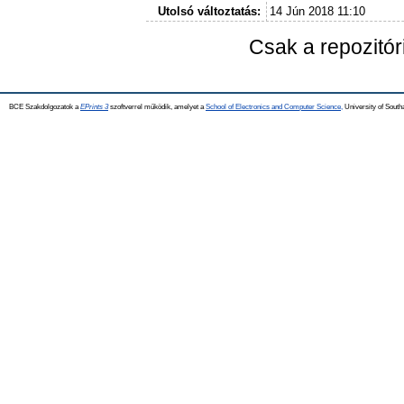
Utolsó változtatás:
14 Jún 2018 11:10
Csak a repozitó
BCE Szakdolgozatok a
EPrints 3
szoftverrel működik, amelyet a
School of Electronics and Computer Science,
University of Southa