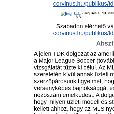
corvinus.hu/publikus/t
PDF
- Requires a PDF vie
1MB
Szabadon elérhető vá
corvinus.hu/publikus/t
Abszt
A jelen TDK dolgozat az amerik
a Major League Soccer (továb
vizsgálatát tűzte ki célul. Az 
szeretetén kívül annak üzleti 
szerzőpárosunk figyelmét, hogy 
versenyképes bajnoksággá, és é
nézőszám emelkedést. A dolgoz
hogy milyen üzleti modell és st
kellett ahhoz, hogy az MLS n