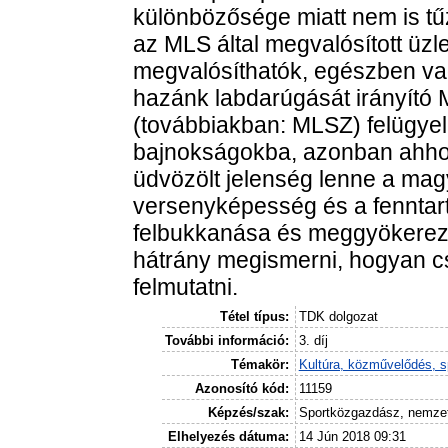
különbözősége miatt nem is tűz
az MLS által megvalósított üzl
megvalósíthatók, egészben vag
hazánk labdarúgását irányító
(továbbiakban: MLSZ) felügyel
bajnokságokba, azonban ahho
üdvözölt jelenség lenne a ma
versenyképesség és a fenntar
felbukkanása és meggyökerez
hátrány megismerni, hogyan cs
felmutatni.
Tétel típus:
TDK dolgozat
További információ:
3. díj
Témakör:
Kultúra, közművelődés, s
Azonosító kód:
11159
Képzés/szak:
Sportközgazdász, nemzet
Elhelyezés dátuma:
14 Jún 2018 09:31