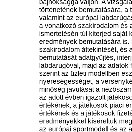
bajnoksággá váljon. A vizsgálat
történetének bemutatására, a t
valamint az európai labdarúgá
a vonatkozó szakirodalom és 
ismertetésén túl kiterjed saját
eredmények bemutatására is. 
szakirodalom áttekintését, és a
bemutatását adatgyűjtés, inte
labdarúgóval, majd az adatok 
szerint az üzleti modellben es
nyereségességet, a versenykép
minőség javulását a nézőszám
az adott évben igazolt játékos
értékének, a játékosok piaci 
értékének és a játékosok fizet
eredményekkel kíséreltük meg 
az európai sportmodell és az 