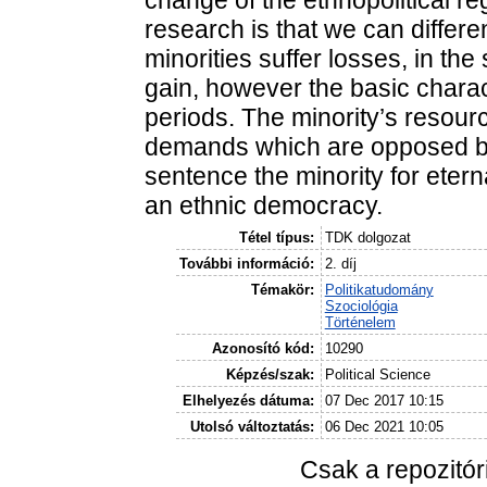
change of the ethnopolitical r
research is that we can different
minorities suffer losses, in th
gain, however the basic chara
periods. The minority’s resource
demands which are opposed by 
sentence the minority for eter
an ethnic democracy.
Tétel típus:
TDK dolgozat
További információ:
2. díj
Témakör:
Politikatudomány
Szociológia
Történelem
Azonosító kód:
10290
Képzés/szak:
Political Science
Elhelyezés dátuma:
07 Dec 2017 10:15
Utolsó változtatás:
06 Dec 2021 10:05
Csak a repozitó