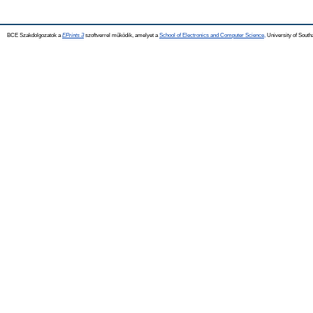
BCE Szakdolgozatok a
EPrints 3
szoftverrel működik, amelyet a
School of Electronics and Computer Science,
University of Southa