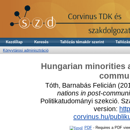
Kezdőlap
Keresés
Tallózás témakör szerint
Tallózás
Könyvtárosi adminisztráció
Hungarian minorities 
communi
Tóth, Barnabás Felicián
(20
nations in post-communis
Politikatudományi szekció. Sz
version:
http
corvinus.hu/publi
PDF
- Requires a PDF vie