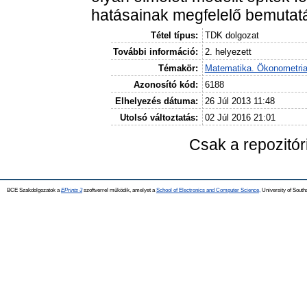
hatásainak megfelelő bemutat
Tétel típus:
TDK dolgozat
További információ:
2. helyezett
Témakör:
Matematika. Ökonometri
Azonosító kód:
6188
Elhelyezés dátuma:
26 Júl 2013 11:48
Utolsó változtatás:
02 Júl 2016 21:01
Csak a repozitó
BCE Szakdolgozatok a
EPrints 3
szoftverrel működik, amelyet a
School of Electronics and Computer Science,
University of Southa