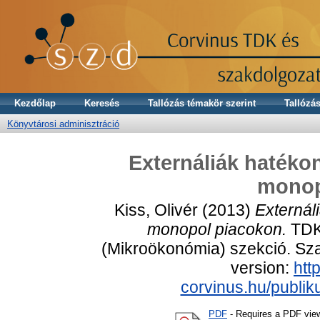
Kezdőlap
Keresés
Tallózás témakör szerint
Tallózás
Könyvtárosi adminisztráció
Externáliák hatéko
monop
Kiss, Olivér
(2013)
Externál
monopol piacokon.
TDK 
(Mikroökonómia) szekció. Szab
version:
http
corvinus.hu/publi
PDF
- Requires a PDF vie