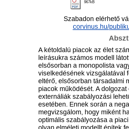
967kB
Szabadon elérhető vá
corvinus.hu/publi
Abszt
A kétoldalú piacok az élet szá
leírásukra számos modell láto
elsősorban a monopolista vagy
viselkedésének vizsgálatával f
eltérő, elsősorban társadalmi
piacok működését. A dolgozat 
externáliák szabályozási lehet
esetében. Ennek során a negat
megvizsgálom, hogy miként hat
optimális szabályozása a piaci
olyan elméleti modellt építek f